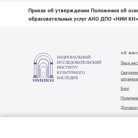
Приказ об утверждении Положения об осн
образовательных услуг АНО ДПО «НИИ КН»
об ин
Лица инс
Сведени
организа
Блог
Политик
Договор