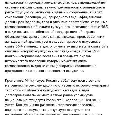
использования земель и земельных участков, запрещающий или
ограничивающий хозяйственную деятельность, строительство и
реконструкцию существующих зданий и сооружений в целях
сохранения (регенерации) природного ландшафта, включая
долины рек, водоёмы, леса и открытые пространства, связанные
композиционно с объектами культурного наследия; в статье 56.3
в виде описания особенностей государственной охраны
объектов культурного наследия, являющихся произведениями
ландшафтной архитектуры и садово-паркового искусства; в
статье 56.4 в контексте достопримечательных мест; в статье 57 в
описании историко-культурных заповедников; в статье 59 о
понятии исторического поселения и предмета охраны
исторического поселения, который может включать
композиционно-видовые связи (панорамы), соотношение
природного и созданного человеком окружения.
Кроме того, Минкультуры России в 2017 году подготовлены
методические рекомендации по отнесению историко-культурных
территорий к объектам культурного наследия в виде
достопримечательных мест, а также ранее упомянутые
национальные стандарты Российской Федерации. Нельзя ни
учесть Концепцию по развитию исторических поселений,
поддержке и популяризации культурных и туристских
возможностей, развитию экономики культурного наследия на