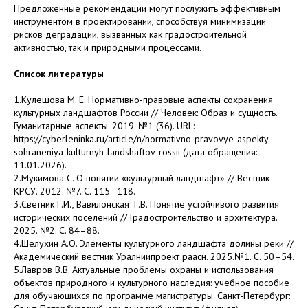
Предложенные рекомендации могут послужить эффективным
инструментом в проектировании, способствуя минимизации
рисков деградации, вызванных как градостроительной
активностью, так и природными процессами.
Список литературы
1.Кулешова М. Е. Нормативно-правовые аспекты сохранения
культурных ландшафтов России // Человек: Образ и сущность.
Гуманитарные аспекты. 2019. №1 (36). URL:
https://cyberleninka.ru/article/n/normativno-pravovye-aspekty-
sohraneniya-kulturnyh-landshaftov-rossii (дата обращения:
11.01.2026).
2.Мукимова С. О понятии «культурный ландшафт» // Вестник
КРСУ. 2012. №7. С. 115–118.
3.Светник Г.И., Вавилонская Т.В. Понятие устойчивого развития
исторических поселений // Градостроительство и архитектура.
2025. №2. С. 84–88.
4.Шелухин А.О. Элементы культурного ландшафта долины реки //
Академический вестник Уралниипроект раасн. 2025.№1. С. 50–54.
5.Лавров В.В. Актуальные проблемы охраны и использования
объектов природного и культурного наследия: учебное пособие
для обучающихся по программе магистратуры. Санкт-Петербург: