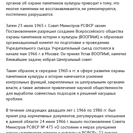
органов об охране памятников культуры приводит к тому, что
многие памятники не восстанавливаются, не ремонтируются,
постепенно разрушаются.
Затем 23 июля 1965 г. Совет Министров РСФСР своим
Постановлением разрешил создание Всероссийского общества
охраны памятников истории и культуры (ВООПИиК) и образовал
организационный комитет по подготовке и проведению
Учредительного съезда. Учредительный съезд состоялся в
начале мая 1966 г. в Москве. Он принял Устав ВООПИиК, наметил
ближайшие задачи, избрал Центральный совет.
Таким образом, в середине 1960-х гг. в сфере развития охраны
памятников культуры и истории намечается усиление
контрольных функций, закрепленных за центральными органами
власти, а также активное привлечение научной общественности
для выработки совместных подходов и решений насущных
проблем.
В течение следующих двадцати лет с 1966 по 1986 гг. был
принят ряд нормативных документов, регулирующих отношения
в данной области: 24 июня 1966 г. вышло постановление Совета
Министров РСФСР № 473 «О состоянии и мерах улучшения
охраны памятников истории и культуры в РСФСР». 22 января