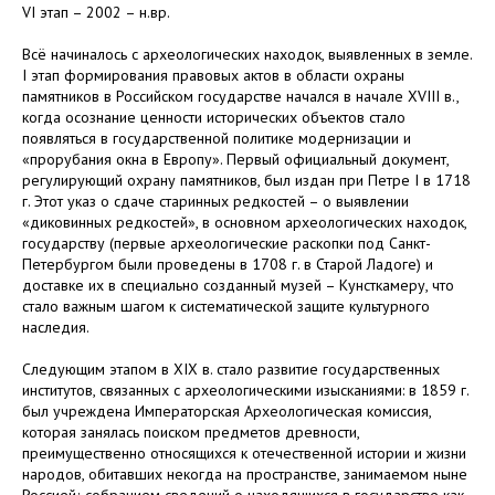
VI этап – 2002 – н.вр.
Всё начиналось с археологических находок, выявленных в земле.
I этап формирования правовых актов в области охраны
памятников в Российском государстве начался в начале XVIII в.,
когда осознание ценности исторических объектов стало
появляться в государственной политике модернизации и
«прорубания окна в Европу». Первый официальный документ,
регулирующий охрану памятников, был издан при Петре I в 1718
г. Этот указ о сдаче старинных редкостей – о выявлении
«диковинных редкостей», в основном археологических находок,
государству (первые археологические раскопки под Санкт-
Петербургом были проведены в 1708 г. в Старой Ладоге) и
доставке их в специально созданный музей – Кунсткамеру, что
стало важным шагом к систематической защите культурного
наследия.
Следующим этапом в XIX в. стало развитие государственных
институтов, связанных с археологическими изысканиями: в 1859 г.
был учреждена Императорская Археологическая комиссия,
которая занялась поиском предметов древности,
преимущественно относящихся к отечественной истории и жизни
народов, обитавших некогда на пространстве, занимаемом ныне
Россией; собранием сведений о находящихся в государстве как