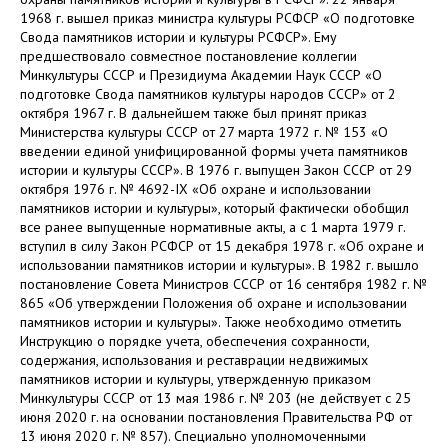
1968 г. вышел приказ министра культуры РСФСР «О подготовке
Свода памятников истории и культуры РСФСР». Ему
предшествовало совместное постановление коллегии
Минкультуры СССР и Президиума Академии Наук СССР «О
подготовке Свода памятников культуры народов СССР» от 2
октября 1967 г. В дальнейшем также был принят приказ
Министерства культуры СССР от 27 марта 1972 г. № 153 «О
введении единой унифицированной формы учета памятников
истории и культуры СССР». В 1976 г. выпущен Закон СССР от 29
октября 1976 г. № 4692-IX «Об охране и использовании
памятников истории и культуры», который фактически обобщил
все ранее выпущенные нормативные акты, а с 1 марта 1979 г.
вступил в силу Закон РСФСР от 15 декабря 1978 г. «Об охране и
использовании памятников истории и культуры». В 1982 г. вышло
постановление Совета Министров СССР от 16 сентября 1982 г. №
865 «Об утверждении Положения об охране и использовании
памятников истории и культуры». Также необходимо отметить
Инструкцию о порядке учета, обеспечения сохранности,
содержания, использования и реставрации недвижимых
памятников истории и культуры, утвержденную приказом
Минкультуры СССР от 13 мая 1986 г. № 203 (не действует с 25
июня 2020 г. на основании постановления Правительства РФ от
13 июня 2020 г. № 857). Специально уполномоченными