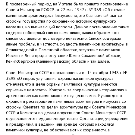
В послевоенный период на V этапе было принято постановление
Совета Министров РСФСР от 22 мая 1947 г. № 389 «Об охране
памятников архитектуры». Безусловно, это был важный шаг со
стороны государства по сохранению историко-культурного
наследия, но вызывающий вопросы. Данное постановление также
содержит обширный список памятников, каким образом этот
список составлялся достоверно неизвестно. Список содержал
явные пробелы, в частности, скудность памятников архитектуры в
Ленинградской и Тюменской областях, отсутствие памятников
Москвы и Ленинграда, отсутствие Южно-Сахалинской области,
Кёнигсбергской (Калининградской) области и так далее.
Совет Министров СССР в постановлении от 14 октября 1948 г. №
3898 «О мерах улучшения охраны памятников культуры»
отмечает, что в деле охраны памятников культуры имеются
серьезные недостатки. Контроль за сохранностью исторических и
археологических памятников не осуществляется. Руководство
охраной и реставрацией памятников архитектуры и искусства со
стороны Комитета по делам архитектуры при Совете Министров
СССР и Комитета по делам искусств при Совете Министров СССР
осуществляется неудовлетворительно. Организации, учреждения
и предприятия, в ведении или аренде которых находятся
памятники культуры, не обеспечивают их сохранности, а