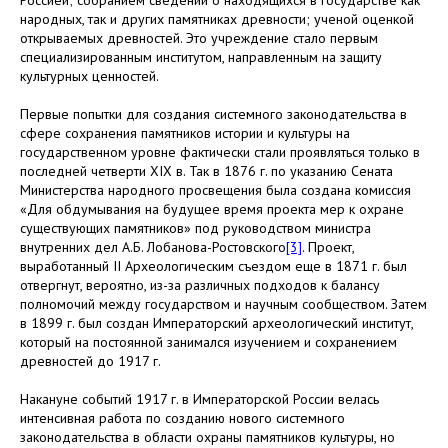
народных, так и других памятниках древности; ученой оценкой
открываемых древностей. Это учреждение стало первым
специализированным институтом, направленным на защиту
культурных ценностей.
Первые попытки для создания системного законодательства в
сфере сохранения памятников истории и культуры на
государственном уровне фактически стали проявляться только в
последней четверти XIX в. Так в 1876 г. по указанию Сената
Министерства народного просвещения была создана комиссия
«Для обдумывания на будущее время проекта мер к охране
существующих памятников» под руководством министра
внутренних дел А.Б. Лобанова-Ростовского
[3]
. Проект,
выработанный II Археологическим съездом еще в 1871 г. был
отвергнут, вероятно, из-за различных подходов к балансу
полномочий между государством и научным сообществом. Затем
в 1899 г. был создан Императорский археологический институт,
который на постоянной занимался изучением и сохранением
древностей до 1917 г.
Накануне событий 1917 г. в Императорской России велась
интенсивная работа по созданию нового системного
законодательства в области охраны памятников культуры, но