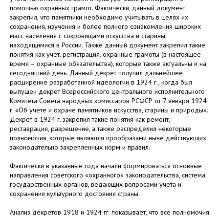
помощью охранных грамот. Фактически, данный документ
закрепил, что памятники необходимо учитывать в целях их
сохранения, изучения и более полного ознакомления широких
масс населения с сокровищами искусства и старины,
находящимися в России. Также данный документ закрепил такие
понятия как учет, регистрация, охранные грамоты (в настоящее
время – охранные обязательства), которые также актуальны и на
сегодняшний день. Данный декрет получил дальнейшее
расширение разработанной идеологии в 1924 г., когда был
выпущен декрет Всероссийского центрального исполнительного
Комитета Совета народных комиссаров РСФСР от 7 января 1924
г. «Об учете и охране памятников искусства, старины и природы».
Декрет в 1924 г. закрепил такие понятия как ремонт,
реставрация, разрешение, а также распределил некоторые
полномочия, которые являются прообразами ныне действующих
законодательно закрепленных норм и правил.
Фактически в указанные года начали формироваться основные
направления советского «охранного» законодательства, система
государственных органов, ведающих вопросами учета и
сохранения культурного достояния страны.
Анализ декретов 1918 и 1924 гг. показывает, что все полномочия