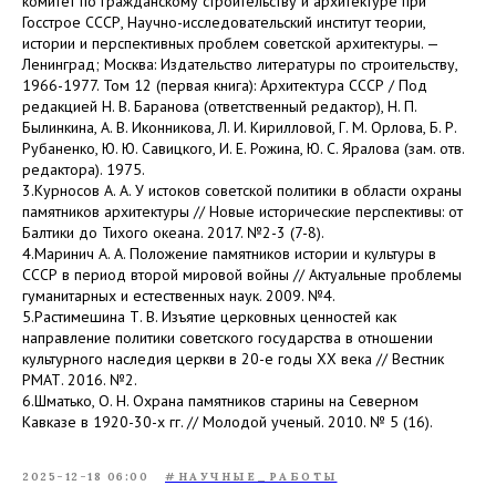
комитет по гражданскому строительству и архитектуре при
Госстрое СССР, Научно-исследовательский институт теории,
истории и перспективных проблем советской архитектуры. —
Ленинград; Москва: Издательство литературы по строительству,
1966-1977. Том 12 (первая книга): Архитектура СССР / Под
редакцией Н. В. Баранова (ответственный редактор), Н. П.
Былинкина, А. В. Иконникова, Л. И. Кирилловой, Г. М. Орлова, Б. Р.
Рубаненко, Ю. Ю. Савицкого, И. Е. Рожина, Ю. С. Яралова (зам. отв.
редактора). 1975.
3.Курносов А. А. У истоков советской политики в области охраны
памятников архитектуры // Новые исторические перспективы: от
Балтики до Тихого океана. 2017. №2-3 (7-8).
4.Маринич А. А. Положение памятников истории и культуры в
СССР в период второй мировой войны // Актуальные проблемы
гуманитарных и естественных наук. 2009. №4.
5.Растимешина Т. В. Изъятие церковных ценностей как
направление политики советского государства в отношении
культурного наследия церкви в 20-е годы ХХ века // Вестник
РМАТ. 2016. №2.
6.Шматько, О. Н. Охрана памятников старины на Северном
Кавказе в 1920-30-х гг. // Молодой ученый. 2010. № 5 (16).
2025-12-18 06:00
#НАУЧНЫЕ_РАБОТЫ