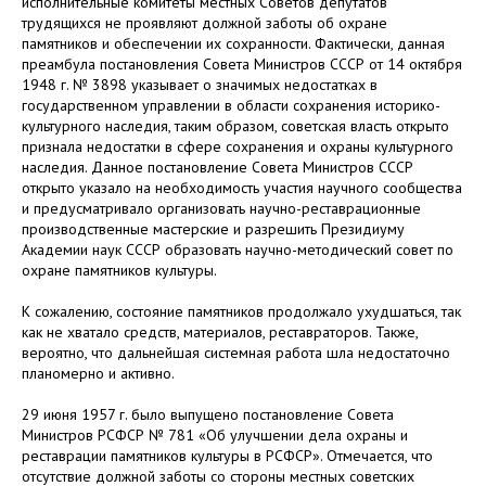
исполнительные комитеты местных Советов депутатов
трудящихся не проявляют должной заботы об охране
памятников и обеспечении их сохранности. Фактически, данная
преамбула постановления Совета Министров СССР от 14 октября
1948 г. № 3898 указывает о значимых недостатках в
государственном управлении в области сохранения историко-
культурного наследия, таким образом, советская власть открыто
признала недостатки в сфере сохранения и охраны культурного
наследия. Данное постановление Совета Министров СССР
открыто указало на необходимость участия научного сообщества
и предусматривало организовать научно-реставрационные
производственные мастерские и разрешить Президиуму
Академии наук СССР образовать научно-методический совет по
охране памятников культуры.
К сожалению, состояние памятников продолжало ухудшаться, так
как не хватало средств, материалов, реставраторов. Также,
вероятно, что дальнейшая системная работа шла недостаточно
планомерно и активно.
29 июня 1957 г. было выпущено постановление Совета
Министров РСФСР № 781 «Об улучшении дела охраны и
реставрации памятников культуры в РСФСР». Отмечается, что
отсутствие должной заботы со стороны местных советских