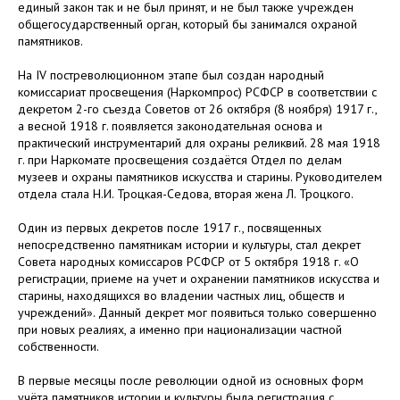
единый закон так и не был принят, и не был также учрежден
общегосударственный орган, который бы занимался охраной
памятников.
На IV постреволюционном этапе был создан народный
комиссариат просвещения (Наркомпрос) РСФСР в соответствии с
декретом 2-го съезда Советов от 26 октября (8 ноября) 1917 г.,
а весной 1918 г. появляется законодательная основа и
практический инструментарий для охраны реликвий. 28 мая 1918
г. при Наркомате просвещения создаётся Отдел по делам
музеев и охраны памятников искусства и старины. Руководителем
отдела стала Н.И. Троцкая-Седова, вторая жена Л. Троцкого.
Один из первых декретов после 1917 г., посвященных
непосредственно памятникам истории и культуры, стал декрет
Совета народных комиссаров РСФСР от 5 октября 1918 г. «О
регистрации, приеме на учет и охранении памятников искусства и
старины, находящихся во владении частных лиц, обществ и
учреждений». Данный декрет мог появиться только совершенно
при новых реалиях, а именно при национализации частной
собственности.
В первые месяцы после революции одной из основных форм
учёта памятников истории и культуры была регистрация с