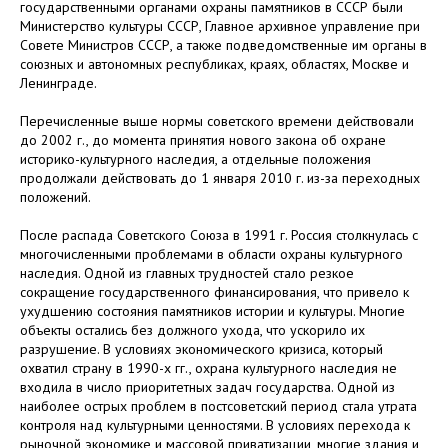
государственными органами охраны памятников в СССР были
Министерство культуры СССР, Главное архивное управление при
Совете Министров СССР, а также подведомственные им органы в
союзных и автономных республиках, краях, областях, Москве и
Ленинграде.
Перечисленные выше нормы советского времени действовали
до 2002 г., до момента принятия нового закона об охране
историко-культурного наследия, а отдельные положения
продолжали действовать до 1 января 2010 г. из-за переходных
положений.
После распада Советского Союза в 1991 г. Россия столкнулась с
многочисленными проблемами в области охраны культурного
наследия. Одной из главных трудностей стало резкое
сокращение государственного финансирования, что привело к
ухудшению состояния памятников истории и культуры. Многие
объекты остались без должного ухода, что ускорило их
разрушение. В условиях экономического кризиса, который
охватил страну в 1990-х гг., охрана культурного наследия не
входила в число приоритетных задач государства. Одной из
наиболее острых проблем в постсоветский период стала утрата
контроля над культурными ценностями. В условиях перехода к
рыночной экономике и массовой приватизации, многие здания и