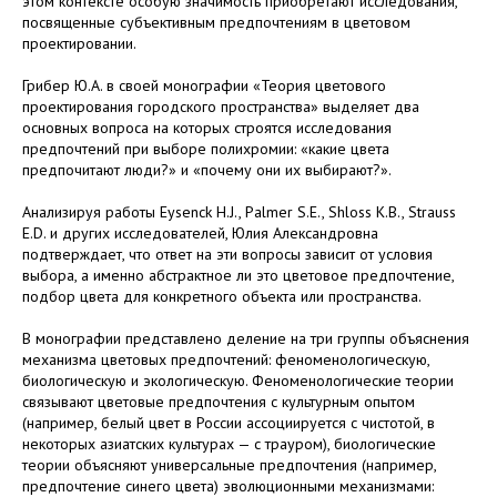
этом контексте особую значимость приобретают исследования,
посвященные субъективным предпочтениям в цветовом
проектировании.
Грибер Ю.А. в своей монографии «Теория цветового
проектирования городского пространства» выделяет два
основных вопроса на которых строятся исследования
предпочтений при выборе полихромии: «какие цвета
предпочитают люди?» и «почему они их выбирают?».
Анализируя работы Eysenck H.J., Palmer S.E., Shloss K.B., Strauss
E.D. и других исследователей, Юлия Александровна
подтверждает, что ответ на эти вопросы зависит от условия
выбора, а именно абстрактное ли это цветовое предпочтение,
подбор цвета для конкретного объекта или пространства.
В монографии представлено деление на три группы объяснения
механизма цветовых предпочтений: феноменологическую,
биологическую и экологическую. Феноменологические теории
связывают цветовые предпочтения с культурным опытом
(например, белый цвет в России ассоциируется с чистотой, в
некоторых азиатских культурах — с трауром), биологические
теории объясняют универсальные предпочтения (например,
предпочтение синего цвета) эволюционными механизмами: