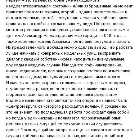
неудовлетворительном состоянии и/или заброшенные на момент
принятия предмета охраны, второй – здания перестроенные и
видоизмененные, третий – отсутствие желания у собственников
приводить постройки к согласованному виду. Процесс поиска
методов реновации в «полевых условиях» оказался сложным и
долгим. Александр Александрович мэр города с 2018 года, а
также коренной житель Арзамаса представил результаты работы.
Из представленного доклада можно сделать вывод, что работать
лучше начинать с конкретных модельных улиц, выстраивать
диалог с каждым собственником и находить индивидуальные
подходы к каждому случаю. Иногда это софинансирование,
выкуп недвижимости, помощь в создании проекта по изменению
конкретного дома, консультации со специалистами и другое.
Изначально администрация столкнулась с серьёзным отпором,
недоверием, страхом, но через контакт и включенность со
стороны власти постепенно негатив сменился результатом.
Видимые изменения становятся точкой опоры и начинают быть
«центром круга, от которого расходятся волны». К сожалению,
это не значит, что последующая работа происходит сама собой,
но когда у администрации появляется положительный опыт
решения разных ситуаций, то похожие задачи осуществлять
проще. Последующий мониторинг и оценка каждого конкретного
случая особенно на начальных этапах, констатация ошибок и