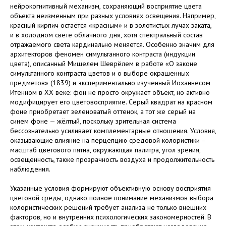
нейрокогнитивный механизм, сохраняющий восприятие цвета
объекта неизменным при разных условиях освещения. Например,
красный кирпич остаётся «красным» и в золотистых лучах заката,
и в холодном свете облачного дня, хотя спектральный состав
отражаемого света кардинально меняется. Особенно значим для
архитекторов феномен симультанного контраста (индукции
цвета), описанный Мишелем Шеврёлем в работе «О законе
симультанного контраста цветов и о выборе окрашенных
предметов» (1839) и экспериментально изученный Иоханнесом
Итенном в XX веке: фон не просто окружает объект, но активно
модифицирует его цветовосприятие. Серый квадрат на красном
фоне приобретает зеленоватый оттенок, а тот же серый на
синем фоне — жёлтый, поскольку зрительная система
бессознательно усиливает комплементарные отношения. Условия,
оказывающие влияние на перцепцию средовой колористики –
масштаб цветового пятна, окружающая палитра, угол зрения,
освещенность, также прозрачность воздуха и продолжительность
наблюдения.
Указанные условия формируют объективную основу восприятия
цветовой среды, однако полное понимание механизмов выбора
колористических решений требует анализа не только внешних
факторов, но и внутренних психологических закономерностей. В