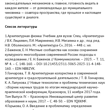
законодательных механизмов и, главное, готовность видеть в
каждом жителе — от домовладельца до муниципального
чиновника — соавтора пространства, где прошлое и настоящее
существуют в диалоге.
Список литературы
1.Архитектурная физика: Учебник для вузов: Спец. «Архитектура»
/ В.К. Лицкевич, Л.И. Макриненко, И.В. Мигалина и др.; под ред.
Н.В. Оболенского. М.: «Архитектура-С», 2016. – 448 с.: ил.
2.Баженов, Е. Н. Местные сообщества как основа сохранения
культурного многообразия современной России: подходы к
исследованию / Е. Н. Баженов // Коммуникология. – 2023. – Т. 11,
№ 4. – С. 148-160. – DOI 10.21453/2311-3065-2023-11-4-148-
160. – EDN NBBZVK.
3.Гончарова, Т. В. Архитектурная колористика в современной
архитектуре и градостроительной деятельности / Т. В. Гончарова,
К. А. Лапунова // Новые технологии и проблемы технических наук
: сборник научных трудов по итогам международной научно-
практической конференции, Красноярск, 11 ноября 2017 года.
Том Выпуск IV. – Красноярск: Инновационный центр развития
образования и науки, 2017. – С. 48-50. – EDN YQXKMF.
4.Горькова, О. А. Введение в проблематику определения