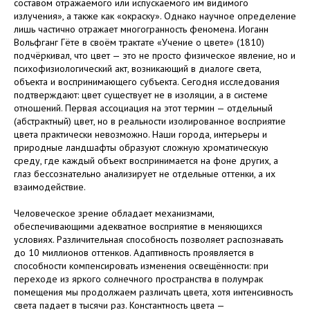
составом отражаемого или испускаемого им видимого
излучения», а также как «окраску». Однако научное определение
лишь частично отражает многогранность феномена. Иоганн
Вольфганг Гёте в своём трактате «Учение о цвете» (1810)
подчёркивал, что цвет — это не просто физическое явление, но и
психофизиологический акт, возникающий в диалоге света,
объекта и воспринимающего субъекта. Сегодня исследования
подтверждают: цвет существует не в изоляции, а в системе
отношений. Первая ассоциация на этот термин — отдельный
(абстрактный) цвет, но в реальности изолированное восприятие
цвета практически невозможно. Наши города, интерьеры и
природные ландшафты образуют сложную хроматическую
среду, где каждый объект воспринимается на фоне других, а
глаз бессознательно анализирует не отдельные оттенки, а их
взаимодействие.
Человеческое зрение обладает механизмами,
обеспечивающими адекватное восприятие в меняющихся
условиях. Различительная способность позволяет распознавать
до 10 миллионов оттенков. Адаптивность проявляется в
способности компенсировать изменения освещённости: при
переходе из яркого солнечного пространства в полумрак
помещения мы продолжаем различать цвета, хотя интенсивность
света падает в тысячи раз. Константность цвета —