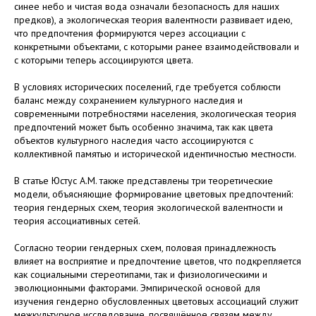
синее небо и чистая вода означали безопасность для наших
предков), а экологическая теория валентности развивает идею,
что предпочтения формируются через ассоциации с
конкретными объектами, с которыми ранее взаимодействовали и
с которыми теперь ассоциируются цвета.
В условиях исторических поселений, где требуется соблюсти
баланс между сохранением культурного наследия и
современными потребностями населения, экологическая теория
предпочтений может быть особенно значима, так как цвета
объектов культурного наследия часто ассоциируются с
коллективной памятью и исторической идентичностью местности.
В статье Юстус А.М. также представлены три теоретические
модели, объясняющие формирование цветовых предпочтений:
теория гендерных схем, теория экологической валентности и
теория ассоциативных сетей.
Согласно теории гендерных схем, половая принадлежность
влияет на восприятие и предпочтение цветов, что подкрепляется
как социальными стереотипами, так и физиологическими и
эволюционными факторами. Эмпирической основой для
изучения гендерно обусловленных цветовых ассоциаций служит
межкультурное исследование, посвящённое связям между