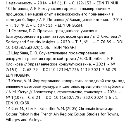
Недвижимость. – 2014. – № 6(11). – С. 122-132. – EDN THNUIH.
10.Потапова, А. В. Роль участия горожан в планировочном
процессе. Немецкий опыт и возможность его применения в
городах Сибири / А. В. Потапова // Баландинские чтения. – 2015.
– Т. 10, № 2. – С. 307-313. – EDN UHGGSH.
11.Смолева, Е. О. Практики гражданского участия в
благоустройстве и развитии городской среды / Е. О. Смолева //
Society and Security Insights. – 2020. – Т. 3, № 1. – С. 76-89. – DOI
10.14258/ssi(2020)1-06. – EDN YESAHJ.
12.Щербина, Е. Ю. Соучаствующее проектирование как
инструмент развития городской среды / Е. Ю. Щербина, Е. Р.
Клочкова // Управленческое консультирование. – 2021. – №
7(151). – С. 68-79. – DOI 10.22394/1726-1139-2021-7-68-79. –
EDN NOBENV.
13.Юстус, А. М. Формирование колористики городской среды под
влиянием цветовой культуры и цветовых предпочтений субъекта
/ А. М. Юстус // Архитектура, строительство, транспорт. – 2024. –
№ 1(107). – С. 6-21. – DOI 10.31660/2782-232X-2024-1-6-21. –
EDN XUKXSR.
14.Cler M., Cler F., Schindler V. M. (2005) Chromatictownscape.
Colour Policy in the French Ain Region: Colour Studies for Towns,
Villages and Valleys.