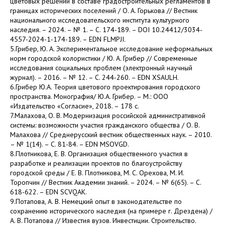
цветовых решений в составе градостроительных регламентов в
границах исторических поселений / О. А. Горькова // Вестник
национального исследовательского института культурного
наследия. – 2024. – № 1. – С. 174-189. – DOI 10.24412/3034-
4557-2024-1-174-189. – EDN FLMPJI.
5.Грибер, Ю. А. Экспериментальное исследование неформальных
норм городской колористики / Ю. А. Грибер // Современные
исследования социальных проблем (электронный научный
журнал). – 2016. – № 12. – С. 244-260. – EDN XSAULH.
6.Грибер Ю.А. Теория цветового проектирования городского
пространства. Монография/ Ю.А. Грибер. – М.: ООО
«Издательство «Согласие», 2018. – 178 с.
7.Малахова, О. В. Модернизация российской административной
системы: возможности участия гражданского общества / О. В.
Малахова // Среднерусский вестник общественных наук. – 2010.
– № 1(14). – С. 81-84. – EDN MSOVGD.
8.Плотникова, Е. В. Организация общественного участия в
разработке и реализации проектов по благоустройству
городской среды / Е. В. Плотникова, М. С. Орехова, М. И.
Торопчин // Вестник Академии знаний. – 2024. – № 6(65). – С.
618-622. – EDN SCVQAK.
9.Потапова, А. В. Немецкий опыт в законодательстве по
сохранению исторического наследия (на примере г. Дрездена) /
А. В. Потапова // Известия вузов. Инвестиции. Строительство.