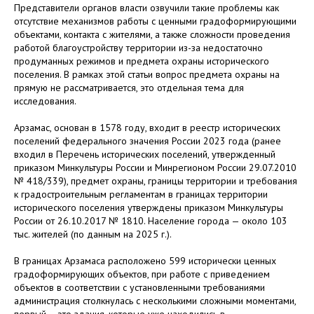
Представители органов власти озвучили такие проблемы как
отсутствие механизмов работы с ценными градоформирующими
объектами, контакта с жителями, а также сложности проведения
работой благоустройству территории из-за недостаточно
продуманных режимов и предмета охраны исторического
поселения. В рамках этой статьи вопрос предмета охраны на
прямую не рассматривается, это отдельная тема для
исследования.
Арзамас, основан в 1578 году, входит в реестр исторических
поселений федерального значения России 2023 года (ранее
входил в Перечень исторических поселений, утвержденный
приказом Минкультуры России и Минрегионом России 29.07.2010
№ 418/339), предмет охраны, границы территории и требования
к градостроительным регламентам в границах территории
исторического поселения утверждены приказом Минкультуры
России от 26.10.2017 № 1810. Население города — около 103
тыс. жителей (по данным на 2025 г.).
В границах Арзамаса расположено 599 исторически ценных
градоформирующих объектов, при работе с приведением
объектов в соответствии с установленными требованиями
администрация столкнулась с несколькими сложными моментами,
первый – это здания, которые уже находились в