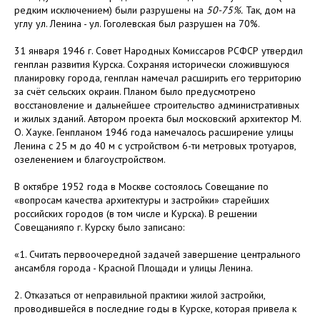
редким исключением) были разрушены на
50-75%.
Так, дом на
углу ул. Ленина - ул. Гоголевская был разрушен на 70%.
31 января 1946 г. Совет Народных Комиссаров РСФСР утвердил
генплан развития Курска. Сохраняя исторически сложившуюся
планировку города, генплан намечал расширить его территорию
за счёт сельских окраин. Планом было предусмотрено
восстановление и дальнейшее строительство административных
и жилых зданий. Автором проекта был московский архитектор М.
О. Хауке. Генпланом 1946 года намечалось расширение улицы
Ленина с 25 м до 40 м с устройством 6-ти метровых тротуаров,
озеленением и благоустройством.
В октябре 1952 года в Москве состоялось Совещание по
«вопросам качества архитектуры и застройки» старейших
российских городов (в том числе и Курска). В решении
Совещанияпо г. Курску было записано:
«1. Считать первоочередной задачей завершение центрального
ансамбля города - Красной Площади и улицы Ленина.
2. Отказаться от неправильной практики жилой застройки,
проводившейся в последние годы в Курске, которая привела к