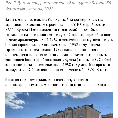
Рис. 2. Дом жилой, расположенный по адресу Ленина 86.
Фотография автора, 2022
Заказчиком строительства был Курский завод передвижных
агрегатов, подрядчиком строительства - СУ№2 «Стройтреста»
№77 г. Курска. Представленный технический проект был
согласован на заседании архитектурной комиссии при областном
отделе архитектуры 25.01.1952 и рекомендован к утверждению.
Начало строительства дома началось в 1952 году, окончание
строительства определялось 1957 годом, однако, в связи с
многочисленными «дефектами и недоделками», отмеченными
инспекцией Госархстройконстроля г. Курска (начальник С. Скибин),
заселение дома задерживалось. В 1958 году дом был принят в
эксплуатацию. Общая площадь всех помещений – 3731,3 кв. м.
В настоящее время здание по-прежнему является
многоквартирным жилым домом с магазинами на первом этаже.