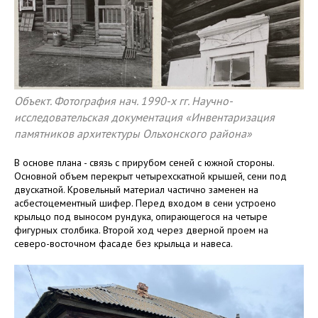
Объект. Фотография нач. 1990-х гг. Научно-
исследовательская документация «Инвентаризация
памятников архитектуры Ольхонского района»
В основе плана - связь с прирубом сеней с южной стороны.
Основной объем перекрыт четырехскатной крышей, сени под
двускатной. Кровельный материал частично заменен на
асбестоцементный шифер. Перед входом в сени устроено
крыльцо под выносом рундука, опирающегося на четыре
фигурных столбика. Второй ход через дверной проем на
северо-восточном фасаде без крыльца и навеса.