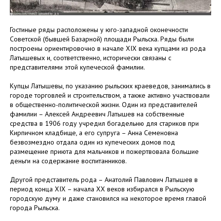
Гостиные ряды расположены у юго-западной оконечности
Советской (бывшей Базарной) площади Рыльска. Ряды были
построены ориентировочно в начале XIX века купцами из рода
Латышевых и, соответственно, исторически связаны с
представителями этой купеческой фамилии.
Купцы Латышевы, по указанию рыльских краеведов, занимались в
городе торговлей и строительством, а также активно участвовали
в общественно-политической жизни. Один из представителей
фамилии – Алексей Андреевич Латышев на собственные
средства в 1906 году учредил богадельню для стариков при
Кирпичном кладбище, а его супруга – Анна Семеновна
безвозмездно отдала один из купеческих домов под
размещение приюта для мальчиков и пожертвовала большие
деньги на содержание воспитанников.
Другой представитель рода – Анатолий Павлович Латышев в
период конца XIX – начала XX веков избирался в Рыльскую
городскую думу и даже становился на некоторое время главой
города Рыльска.