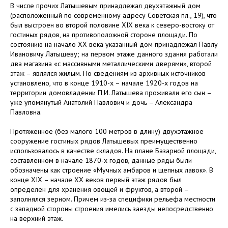
В числе прочих Латышевым принадлежал двухэтажный дом
(расположенный по современному адресу Советская пл., 19), что
был выстроен во второй половине XIX века к северо-востоку от
гостиных рядов, на противоположной стороне площади. По
состоянию на начало XX века указанный дом принадлежал Павлу
Ивановичу Латышеву; на первом этаже данного здания работали
два магазина «с массивными металлическими дверями», второй
этаж – являлся жилым. По сведениям из архивных источников
установлено, что в конце 1910-х – начале 1920-х годов на
территории домовладении П.И. Латышева проживали его сын –
уже упомянутый Анатолий Павлович и дочь – Александра
Павловна.
Протяженное (без малого 100 метров в длину) двухэтажное
сооружение гостиных рядов Латышевых преимущественно
использовалось в качестве складов. На плане Базарной площади,
составленном в начале 1870-х годов, данные ряды были
обозначены как строение «Мучных амбаров и щепных лавок». В
конце XIX – начале XX веков первый этаж рядов был
определен для хранения овощей и фруктов, а второй –
заполнялся зерном. Причем из-за специфики рельефа местности
с западной стороны строения имелись заезды непосредственно
на верхний этаж.