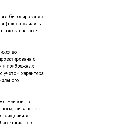
ного бетонирования
я (так появлялись
ы и тяжеловесные
ихся во
проектирована с
х и прибрежных
с учетом характера
иального
Сухомлинов. По
росы, связанные с
 оснащения до
абные планы по