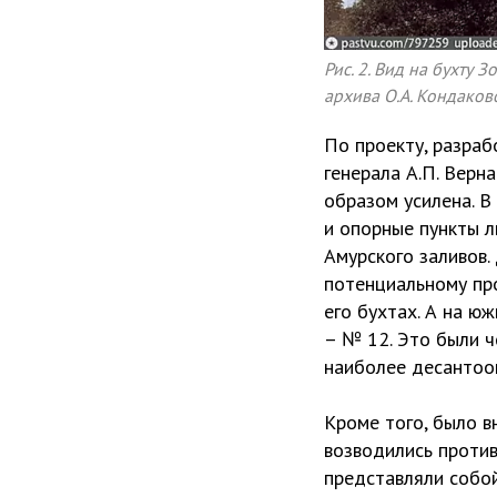
Рис. 2. Вид на бухту 
архива О.А. Кондаков
По проекту, разра
генерала А.П. Верн
образом усилена. 
и опорные пункты л
Амурского заливов.
потенциальному про
его бухтах. А на 
– № 12. Это были 
наиболее десантоо
Кроме того, было в
возводились проти
представляли собо