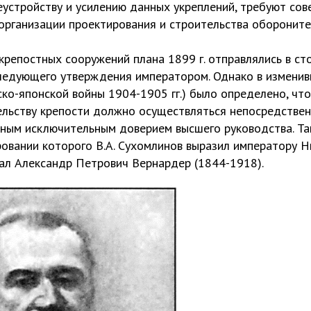
устройству и усилению данных укреплений, требуют со
организации проектирования и строительства обороните
 крепостных сооружений плана 1899 г. отправлялись в ст
следующего утверждения императором. Однако в измени
ско-японской войны 1904-1905 гг.) было определено, чт
ельству крепости должно осуществляться непосредствен
нным исключительным доверием высшего руководства. Та
овании которого В.А. Сухомлинов выразил императору Ни
ал Александр Петрович Вернардер (1844-1918).