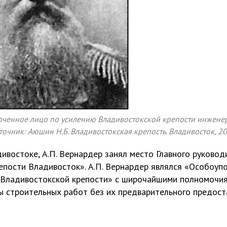
оченное лицо по усилению Владивостокской крепости инженер
точник: Аюшин Н.Б. Владивостокская крепость. Владивосток, 200
ивостоке, А.П. Вернардер занял место Главного руковод
репости Владивосток». А.П. Вернардер являлся «Особоу
 Владивостокской крепости» с широчайшими полномочия
 строительных работ без их предварительного предоста