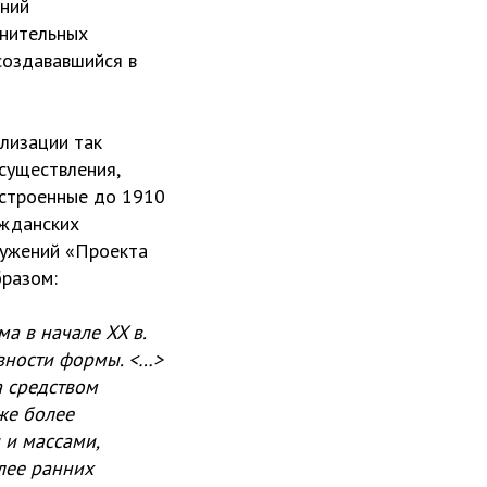
ний
онительных
создававшийся в
лизации так
существления,
ыстроенные до 1910
ажданских
ружений «Проекта
бразом:
а в начале XX в.
вности формы. <…>
 средством
же более
 и массами,
лее ранних