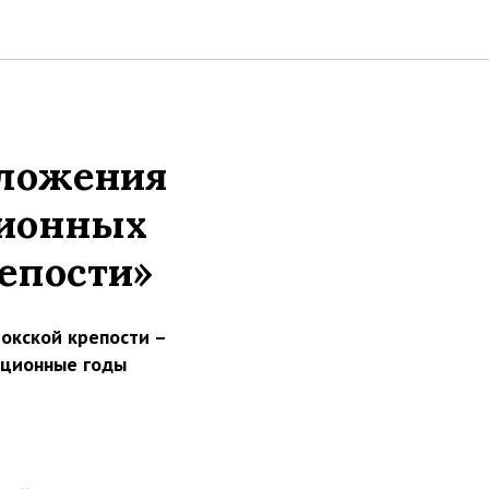
оложения
ционных
епости»
окской крепости –
юционные годы