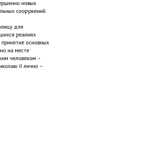
вершенно новых
льных сооружений.
олицу для
вшихся реалиях
о принятие основных
но на месте
ким человеком –
колаю II лично –