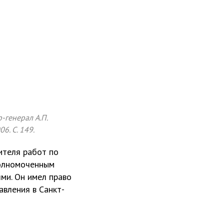
-генерал А.П.
6. С. 149.
ителя работ по
полномоченным
ми. Он имел право
вления в Санкт-