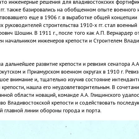
 что инженерные решения для владивостокских фортифи
гг. также базировались на обобщенном опыте военного 
твовавшего еще в 1906 г. в выработке общей концепции 
х руководителей строительства 1910-х гг. стал военный
ович Шошин. В 1911 г., после того как А.П. Вернардер от
н начальником инженеров крепости и Строителем Влади
а дальнейшее развитие крепости и ревизия сенатора А.А.
кутском и Приамурском военном округах в 1910 г. Реви
ое внимание и, тщательно изучив состояние интендант
 крепости, нашла его неудовлетворительным. В сочетан
нной области новаций, команде А.А. Глищинского удалос
 во Владивостокской крепости и содействовать последу
й главной линии обороны города и порта.