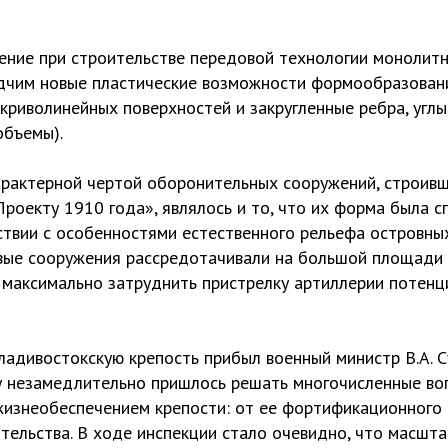
нение при строительстве передовой технологии монолит
дчим новые пластические возможности формообразовани
криволинейных поверхностей и закругленные ребра, угл
объемы).
арактерной чертой оборонительных сооружений, строивш
роекту 1910 года», являлось и то, что их форма была с
ствии с особенностями естественного рельефа островны
евые сооружения рассредотачивали на большой площади 
 максимально затруднить пристрелку артиллерии потенц
Владивостокскую крепость прибыл военный министр В.А. 
у незамедлительно пришлось решать многочисленные воп
жизнеобеспечением крепости: от ее фортификационного
тельства. В ходе инспекции стало очевидно, что масшт