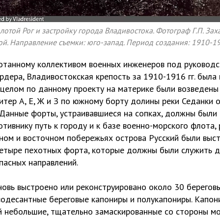
Золотой Рог и застройку города Владивостока. Фотограф Г.П. За
ой. Направление съемки: юго-запад. Период создания: 1910-19
ботанному коллективом военных инженеров под руковод
ардера, Владивостокская крепость за 1910-1916 гг. был
В целом по данному проекту на материке были возведен
итер А, Е, Ж и З по южному борту долины реки Седанки 
 Данные форты, устраивавшиеся на сопках, должны были
тивнику путь к городу и к базе военно-морского флота,
южном и восточном побережьях острова Русский были вы
четыре пехотных форта, которые должны были служить 
пасных направлений.
новь выстроено или реконструировано около 30 береговы
водесантные береговые капониры и полукапониры. Капон
й небольшие, тщательно замаскированные со стороны м