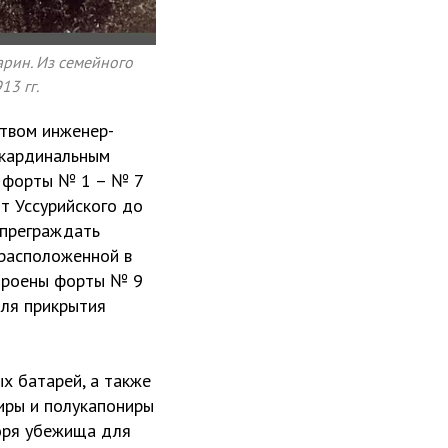
харин. Из семейного
13 гг.
ством инженер-
а кардинальным
ы форты № 1 – № 7
от Уссурийского до
 преграждать
 расположенной в
строены форты № 9
для прикрытия
х батарей, а также
иры и полукапониры
оря убежища для