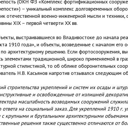
репость (ОКН ФЗ «Комплекс фортификационных сооруже
репости») – уникальный комплекс долговременных обор
ик отечественной военно-инженерной мысли и техники, 
вины XIX – первой четверти XX вв.
ъекты, выстраивавшиеся во Владивостоке до начала реа
та 1910 года», и объекты, возведенные с началом его о
 по архитектурному решению. Если фортосооружения, в
ись элементами традиционной, широко применяемой в гр
ктурной стилистикой, то об облике оборонительных соо
ватель Н.В. Касьянов напротив отзывался следующим о
ий строительства укреплений и систем их осады и штурм
нструктивные и освобожденные от излишней декорати
тектора масштабность возводимых сооружений служила
ответа на социальный заказ. Для укреплений 1910 г. у
 с крупными и брутальными архитектурными объемами
твенные решения также существенно отличаются от бо