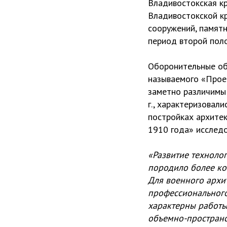
Владивостокская к
Владивостокской к
сооружений, памятн
период второй поло
Оборонительные об
называемого «Проек
заметно различимы
г., характеризовал
постройках архите
1910 года» исследо
«Развитие технолог
породило более ко
Для военного архи
профессионального 
характерны работы
объемно-пространс