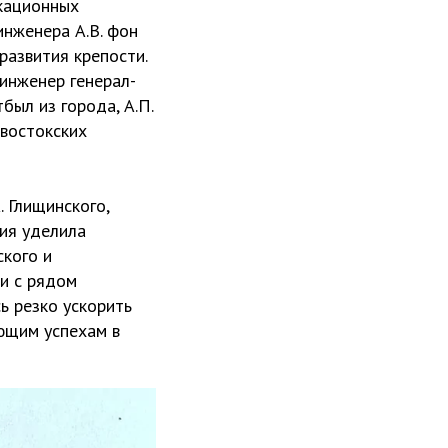
кационных
инженера А.В. фон
развития крепости.
 инженер генерал-
был из города, А.П.
востокских
 Глищинского,
зия уделила
ского и
ии с рядом
ь резко ускорить
ющим успехам в