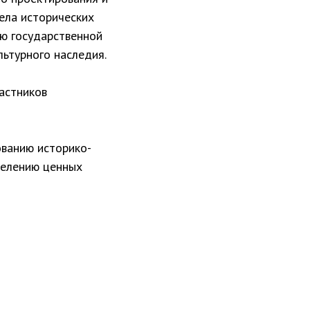
ела исторических
ию государственной
льтурного наследия.
астников
ованию историко-
делению ценных