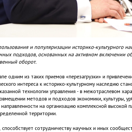
пользования и популяризации историко-культурного на
нных подходов, основанных на активном включении об
твенный оборот.
пе одним из таких приемов «перезагрузки» и привлечен
еского интереса к историко-культурному наследию стан
казанной технологии управления - в межотраслевом хара
вмещении методов и подходов экономики, культуры, урб
и направленности на организацию комплексной высокой 
пределенной территории.
способствует сотрудничеству научных и иных сообществ