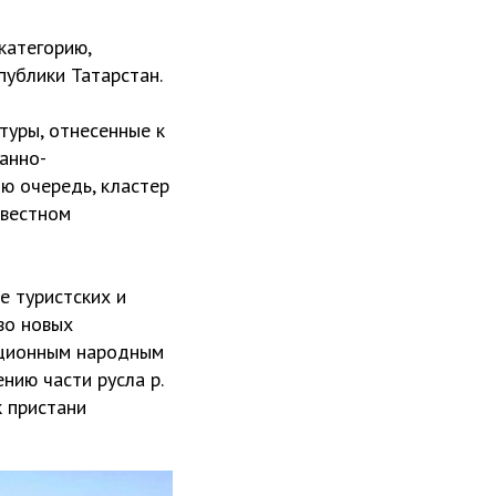
категорию,
публики Татарстан.
туры, отнесенные к
анно-
ою очередь, кластер
звестном
е туристских и
во новых
иционным народным
нию части русла р.
к пристани