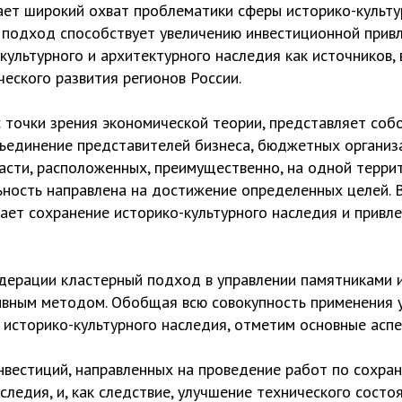
ает широкий охват проблематики сферы историко-культу
й подход способствует увеличению инвестиционной прив
культурного и архитектурного наследия как источников, 
еского развития регионов России.
с точки зрения экономической теории, представляет соб
ъединение представителей бизнеса, бюджетных организа
асти, расположенных, преимущественно, на одной террит
ность направлена на достижение определенных целей. В
ает сохранение историко-культурного наследия и привле
дерации кластерный подход в управлении памятниками и
ивным методом. Обобщая всю совокупность применения 
 историко-культурного наследия, отметим основные аспе
нвестиций, направленных на проведение работ по сохра
следия, и, как следствие, улучшение технического состо