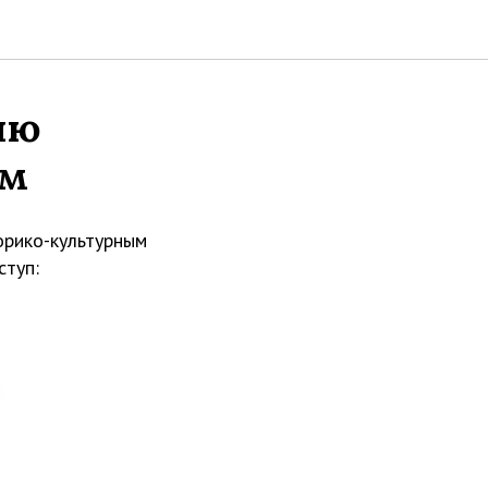
ию
ем
орико-культурным
ступ: