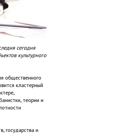
следия сегодня
ъектов культурного
ия общественного
овится кластерный
ктере,
анистки, теории и
плотности
, государства и