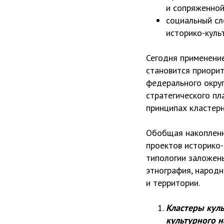
и сопряженной
социальный сл
историко-культ
Сегодня применени
становится приори
федерального округ
стратегического пл
принципах кластер
Обобщая накопленн
проектов историко-
типологии заложены
этнография, народн
и территории.
Кластеры куль
культурного 