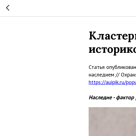
Кластер
историк
Статья опубликован
наследием // Охраня
https://auipik.ru/po
Наследие - фактор