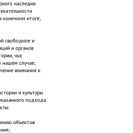
рного наследия.
лекательности
в конечном итоге,
ой свободное и
ций и органов
ории, чья
 нашем случае,
чение внимания к
стории и культуры
указанного подхода
кты:
нению объектов
яния;