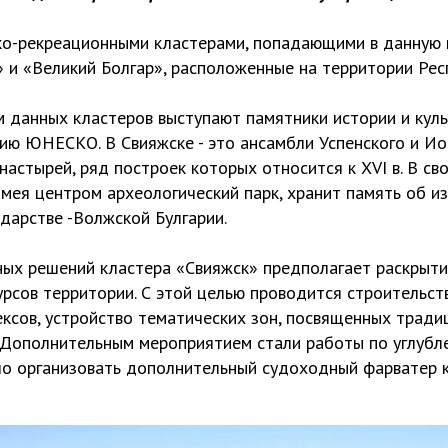
ко-рекреационными кластерами, попадающими в данную 
 и «Великий Болгар», расположенные на территории Рес
данных кластеров выступают памятники истории и куль
ию ЮНЕСКО. В Свияжске - это ансамбли Успенского и Ио
астырей, ряд построек которых относится к XVI в. В св
имея центром археологический парк, хранит память об и
дарстве -Волжской Булгарии.
ых решений кластера «Свияжск» предполагает раскрыти
рсов территории. С этой целью проводится строительст
ексов, устройство тематических зон, посвященных трад
 Дополнительным мероприятием стали работы по углубле
ло организовать дополнительный судоходный фарватер 