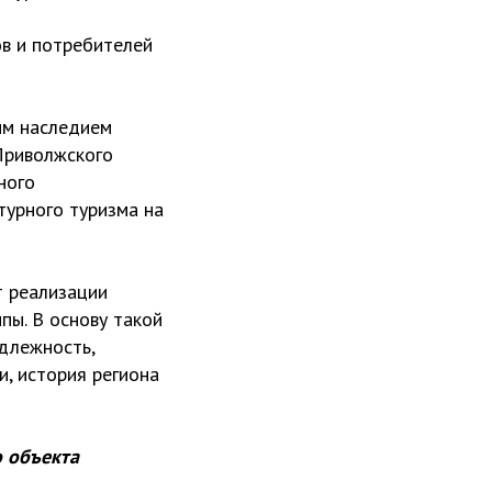
в и потребителей
ым наследием
Приволжского
ного
турного туризма на
т реализации
пы. В основу такой
адлежность,
и, история региона
о объекта