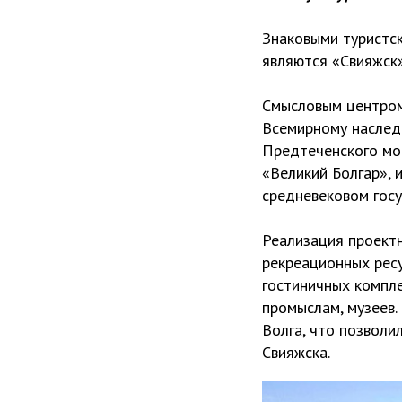
Знаковыми туристс
являются «Свияжск»
Смысловым центром 
Всемирному наслед
Предтеченского мон
«Великий Болгар», 
средневековом госу
Реализация проектн
рекреационных ресу
гостиничных компл
промыслам, музеев.
Волга, что позволи
Свияжска.